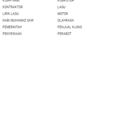
KISAH NABI
KOMPUTER
KONTRAKTOR
LAGU
LIRIK LAGU
MOTOR
NABI MUHAMAD SAW
OLAHRAGA
PEMERINTAH
PENJUAL KIJING
PENYEWAAN
PERABOT
PHOTOSHOP
PIJAT PANGGILAN
RESEP MASAKAN
ROSO SEJATI
SEDOT WC
SEJARAH
SEO
SETTING BLOG
SHOLAWAT
SHOPEE
SIM KELILING
TAUSIAH
TAWASUL
TEMPLATE
TOGEL
TRADING
TUNTUNAN ISLAM
VIDEO
WEBMASTER
WISATA
WORDPRESS
YOUTUBE