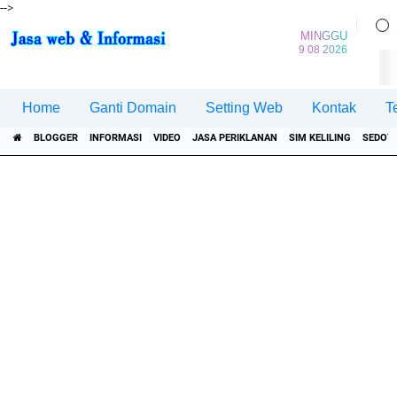
-->
MINGGU
9 08 2026
Home
Ganti Domain
Setting Web
Kontak
T
BLOGGER
INFORMASI
VIDEO
JASA PERIKLANAN
SIM KELILING
SEDOT