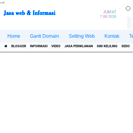
-->
JUM'AT
7 08 2026
Home
Ganti Domain
Setting Web
Kontak
T
BLOGGER
INFORMASI
VIDEO
JASA PERIKLANAN
SIM KELILING
SEDOT