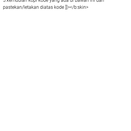
5.kemudian kopi kode yang ada di bawah ini dan
pastekan/letakan diatas kode ]]></b:skin>