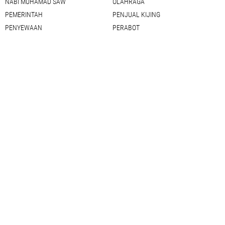
NABI MUHAMAD SAW
OLAHRAGA
PEMERINTAH
PENJUAL KIJING
PENYEWAAN
PERABOT
PHOTOSHOP
PIJAT PANGGILAN
RESEP MASAKAN
ROSO SEJATI
SEDOT WC
SEJARAH
SEO
SETTING BLOG
SHOLAWAT
SHOPEE
SIM KELILING
TAUSIAH
TAWASUL
TEMPLATE
TOGEL
TRADING
TUNTUNAN ISLAM
VIDEO
WEBMASTER
WISATA
WORDPRESS
YOUTUBE