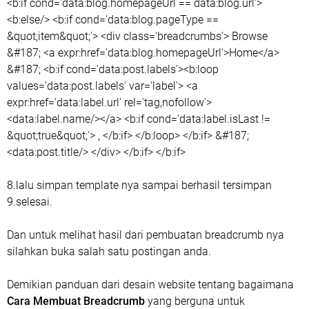
<b:if cond='data:blog.homepageUrl == data:blog.url'>
<b:else/> <b:if cond='data:blog.pageType ==
&quot;item&quot;'> <div class='breadcrumbs'> Browse
&#187; <a expr:href='data:blog.homepageUrl'>Home</a>
&#187; <b:if cond='data:post.labels'><b:loop
values='data:post.labels' var='label'> <a
expr:href='data:label.url' rel='tag,nofollow'>
<data:label.name/></a> <b:if cond='data:label.isLast !=
&quot;true&quot;'> , </b:if> </b:loop> </b:if> &#187;
<data:post.title/> </div> </b:if> </b:if>
8.lalu simpan template nya sampai berhasil tersimpan
9.selesai.
Dan untuk melihat hasil dari pembuatan breadcrumb nya
silahkan buka salah satu postingan anda.
Demikian panduan dari desain website tentang bagaimana
Cara Membuat Breadcrumb
yang berguna untuk