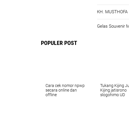
KH. MUSTHOFA B
Gelas Souvenir 
POPULER POST
Cara cek nomor npwp
Tukang Kijing J
secara online dan
Kijing jatisrono
offline
slogohimo UD
PAMUJI