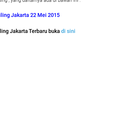
g , yang daftarnya ada di bawah ini :
ling Jakarta 22 Mei 2015
ling Jakarta Terbaru buka
di sini