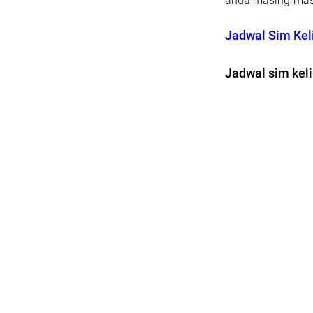
anda masing-masin
Jadwal Sim Keli
Jadwal sim keli