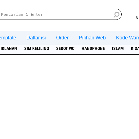
8
emplate
Daftar isi
Order
Pilihan Web
Kode War
RIKLANAN
SIM KELILING
SEDOT WC
HANDPHONE
ISLAM
KIS