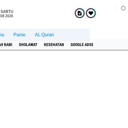
SABTU
 08 2026
na
Parse
AL Quran
AH NABI
SHOLAWAT
KESEHATAN
GOOGLE ADSENSE
HADROH