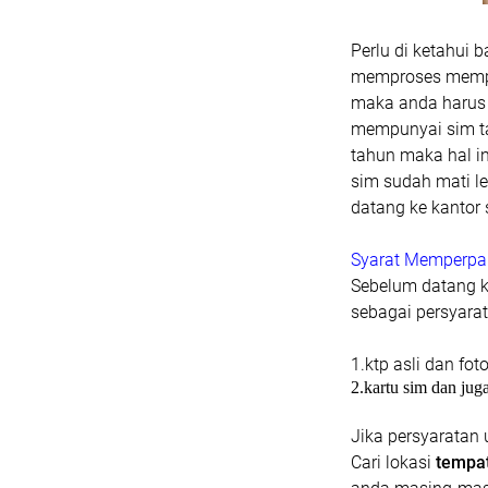
Perlu di ketahui 
memproses memper
maka anda harus 
mempunyai sim ta
tahun maka hal ini
sim sudah mati l
datang ke kantor
Syarat Memperpa
Sebelum datang ke
sebagai persyarat
1.ktp asli dan fot
2.kartu sim dan jug
Jika persyaratan
Cari lokasi
tempat