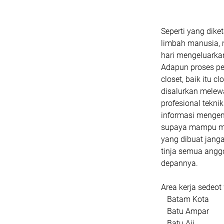
Seperti yang dik
limbah manusia, m
hari mengeluarkan
Adapun proses pe
closet, baik itu 
disalurkan melew
profesional tekn
informasi mengen
supaya mampu men
yang dibuat jang
tinja semua anggo
depannya.
Area kerja sedeot
Batam Kota
Batu Ampar
Batu Aji