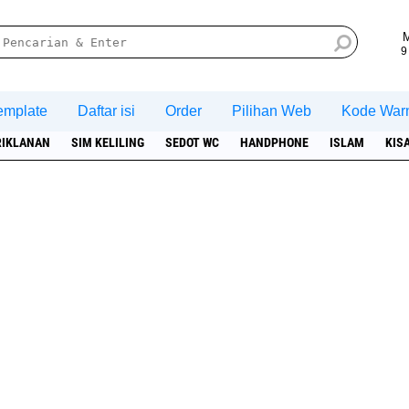
9
emplate
Daftar isi
Order
Pilihan Web
Kode War
RIKLANAN
SIM KELILING
SEDOT WC
HANDPHONE
ISLAM
KIS