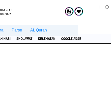
MINGGU
 08 2026
na
Parse
AL Quran
AH NABI
SHOLAWAT
KESEHATAN
GOOGLE ADSENSE
HADROH