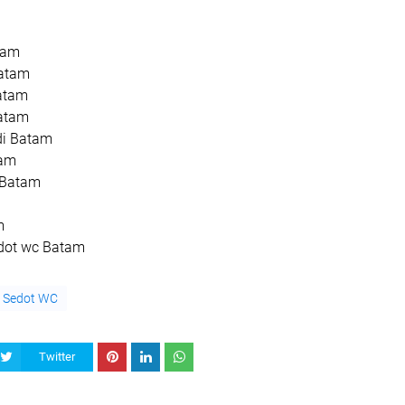
tam
Batam
atam
Batam
di Batam
tam
 Batam
m
dot wc Batam
Sedot WC
Twitter