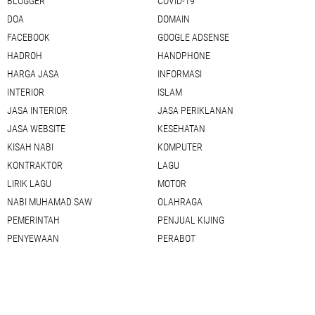
BLOGGER
COVID-19
DOA
DOMAIN
FACEBOOK
GOOGLE ADSENSE
HADROH
HANDPHONE
HARGA JASA
INFORMASI
INTERIOR
ISLAM
JASA INTERIOR
JASA PERIKLANAN
JASA WEBSITE
KESEHATAN
KISAH NABI
KOMPUTER
KONTRAKTOR
LAGU
LIRIK LAGU
MOTOR
NABI MUHAMAD SAW
OLAHRAGA
PEMERINTAH
PENJUAL KIJING
PENYEWAAN
PERABOT
PHOTOSHOP
PIJAT PANGGILAN
RESEP MASAKAN
ROSO SEJATI
SEDOT WC
SEJARAH
SEO
SETTING BLOG