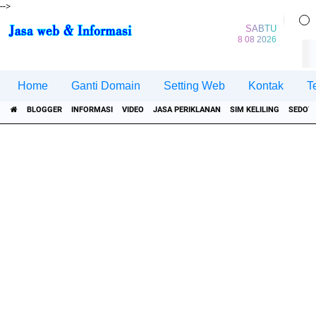
-->
SABTU
8 08 2026
Home
Ganti Domain
Setting Web
Kontak
T
BLOGGER
INFORMASI
VIDEO
JASA PERIKLANAN
SIM KELILING
SEDOT