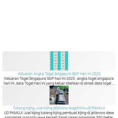
Keluaran Angka Togel Singapura SGP Hari ini 2025
Keluaran Togel Singapura SGP hari ini 2025 , angka togel singapura
hari ini ,data Togel Hari ini yang keluar silahkan di simak data togel ...
Tukang Kijing Jual Kijing jatisrono slogohimo UD PAMUJI
UD PAMUJI Jual kijing tukang kijing pembuat kijing di jatisrono desa
ngrompak wonogiri jawa tengah barat pasar ngrompak 300 meter.