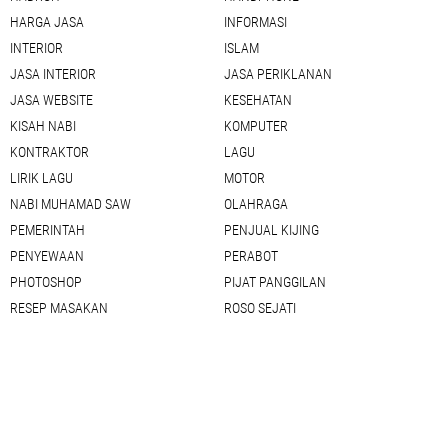
HARGA JASA
INFORMASI
INTERIOR
ISLAM
JASA INTERIOR
JASA PERIKLANAN
JASA WEBSITE
KESEHATAN
KISAH NABI
KOMPUTER
KONTRAKTOR
LAGU
LIRIK LAGU
MOTOR
NABI MUHAMAD SAW
OLAHRAGA
PEMERINTAH
PENJUAL KIJING
PENYEWAAN
PERABOT
PHOTOSHOP
PIJAT PANGGILAN
RESEP MASAKAN
ROSO SEJATI
SEDOT WC
SEJARAH
SEO
SETTING BLOG
SHOLAWAT
SHOPEE
SIM KELILING
TAUSIAH
TAWASUL
TEMPLATE