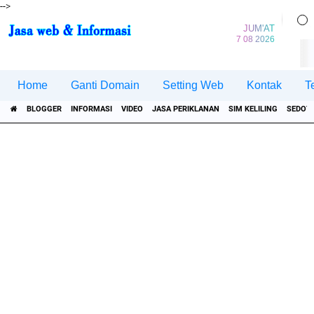
-->
JUM'AT
7 08 2026
Home
Ganti Domain
Setting Web
Kontak
T
BLOGGER
INFORMASI
VIDEO
JASA PERIKLANAN
SIM KELILING
SEDOT