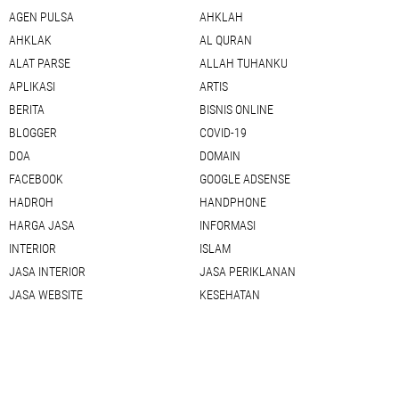
AGEN PULSA
AHKLAH
AHKLAK
AL QURAN
ALAT PARSE
ALLAH TUHANKU
APLIKASI
ARTIS
BERITA
BISNIS ONLINE
BLOGGER
COVID-19
DOA
DOMAIN
FACEBOOK
GOOGLE ADSENSE
HADROH
HANDPHONE
HARGA JASA
INFORMASI
INTERIOR
ISLAM
JASA INTERIOR
JASA PERIKLANAN
JASA WEBSITE
KESEHATAN
KISAH NABI
KOMPUTER
KONTRAKTOR
LAGU
LIRIK LAGU
MOTOR
NABI MUHAMAD SAW
OLAHRAGA