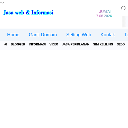
-->
JUM'AT
7 08 2026
Home
Ganti Domain
Setting Web
Kontak
T
BLOGGER
INFORMASI
VIDEO
JASA PERIKLANAN
SIM KELILING
SEDOT