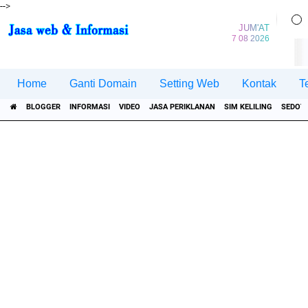
-->
JUM'AT
7 08 2026
Home
Ganti Domain
Setting Web
Kontak
T
BLOGGER
INFORMASI
VIDEO
JASA PERIKLANAN
SIM KELILING
SEDOT