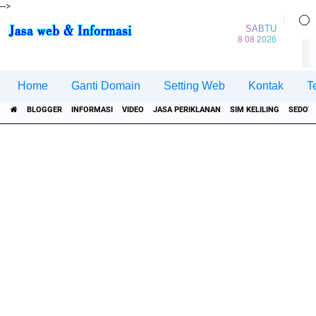
-->
SABTU
8 08 2026
Home
Ganti Domain
Setting Web
Kontak
T
BLOGGER
INFORMASI
VIDEO
JASA PERIKLANAN
SIM KELILING
SEDOT