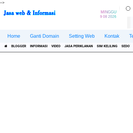
-->
MINGGU
9 08 2026
Home
Ganti Domain
Setting Web
Kontak
T
BLOGGER
INFORMASI
VIDEO
JASA PERIKLANAN
SIM KELILING
SEDOT