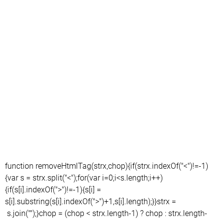
function removeHtmlTag(strx,chop){if(strx.indexOf("<")!=-1)
{var s = strx.split("<");for(var i=0;i<s.length;i++)
{if(s[i].indexOf(">")!=-1){s[i] =
s[i].substring(s[i].indexOf(">")+1,s[i].length);}}strx =
s.join("");}chop = (chop < strx.length-1) ? chop : strx.length-