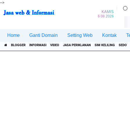
-->
KAMIS
6 08 2026
Home
Ganti Domain
Setting Web
Kontak
T
BLOGGER
INFORMASI
VIDEO
JASA PERIKLANAN
SIM KELILING
SEDOT