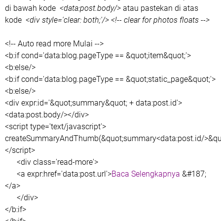
di bawah kode
<data:post.body/>
atau pastekan di atas
kode
<div style='clear: both;'/> <!-- clear for photos floats -->
<!-- Auto read more Mulai -->
<b:if cond='data:blog.pageType == &quot;item&quot;'>
<b:else/>
<b:if cond='data:blog.pageType == &quot;static_page&quot;'>
<b:else/>
<div expr:id='&quot;summary&quot; + data:post.id'>
<data:post.body/></div>
<script type='text/javascript'>
createSummaryAndThumb(&quot;summary<data:post.id/>&quo
</script>
<div class='read-more'>
<a expr:href='data:post.url'>
Baca Selengkapnya
&#187;
</a>
</div>
</b:if>