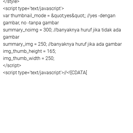
</style>
<script type='text/javascript'>
var thumbnail_mode = &quot;yes&quot;; //yes -dengan
gambar, no -tanpa gambar
summary_noimg = 300; //banyaknya huruf jika tidak ada
gambar
summary_img = 250; //banyaknya huruf jika ada gambar
img_thumb_height = 165;
img_thumb_width = 250;
</script>
<script type='text/javascript'>//<![CDATA[