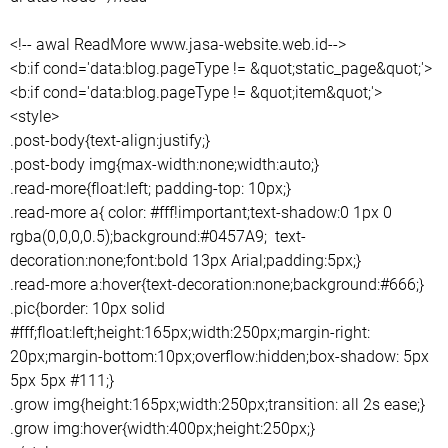
<!-- awal ReadMore www.jasa-website.web.id-->
<b:if cond='data:blog.pageType != &quot;static_page&quot;'>
<b:if cond='data:blog.pageType != &quot;item&quot;'>
<style>
.post-body{text-align:justify;}
.post-body img{max-width:none;width:auto;}
.read-more{float:left; padding-top: 10px;}
.read-more a{ color: #fff!important;text-shadow:0 1px 0
rgba(0,0,0,0.5);background:#0457A9; text-
decoration:none;font:bold 13px Arial;padding:5px;}
.read-more a:hover{text-decoration:none;background:#666;}
.pic{border: 10px solid
#fff;float:left;height:165px;width:250px;margin-right:
20px;margin-bottom:10px;overflow:hidden;box-shadow: 5px
5px 5px #111;}
.grow img{height:165px;width:250px;transition: all 2s ease;}
.grow img:hover{width:400px;height:250px;}