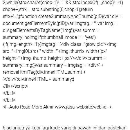
2;while(strx.charAt(chop-1)!=' ' && strx.indexOf(' ',chop)!=-1)
chop++;strx = strx.substring(0,chop-1);return
strx+'...';}function createSummaryAndThumb(pID){var div =
document.getElementById(pID);var imgtag = "";var img =
div.getElementsByTagName("img");var summ =
summary_noimg;if(thumbnail_mode == "yes")
{if(img.length>=1){imgtag = '<div class="grow pic"><img
src="'+img[0].src+'" width="'+img_thumb_width+'px"
height="'+img_thumb_height+'px"/></div>';summ =
summary_img;}}var summary = imgtag + '<div>' +
removeHtmlTag(div.innerHTML,summ) +
'</div>';div.innerHTML = summary;}
//]]></script>
</b:if>
</b:if>
<!--Auto Read More Akhir www.jasa-website.web.id-->
5.selanjutnya kopi lagi kode yang di bawah ini dan pastekan