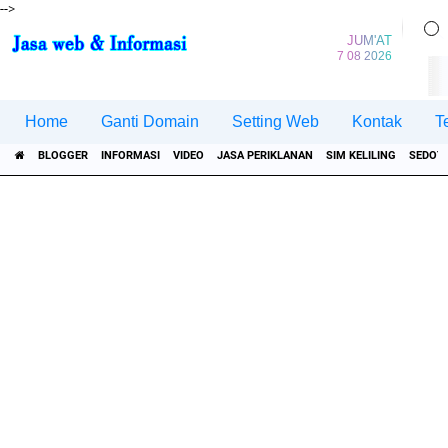
-->
JUM'AT
7 08 2026
Home
Ganti Domain
Setting Web
Kontak
T
BLOGGER
INFORMASI
VIDEO
JASA PERIKLANAN
SIM KELILING
SEDOT