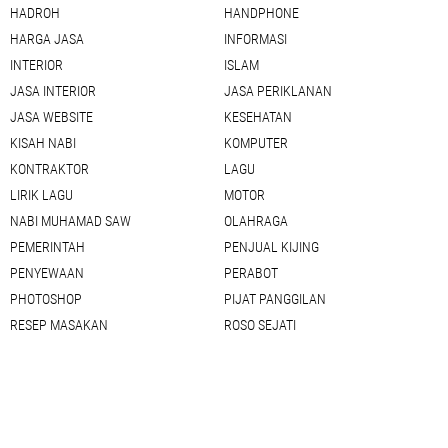
HADROH
HANDPHONE
HARGA JASA
INFORMASI
INTERIOR
ISLAM
JASA INTERIOR
JASA PERIKLANAN
JASA WEBSITE
KESEHATAN
KISAH NABI
KOMPUTER
KONTRAKTOR
LAGU
LIRIK LAGU
MOTOR
NABI MUHAMAD SAW
OLAHRAGA
PEMERINTAH
PENJUAL KIJING
PENYEWAAN
PERABOT
PHOTOSHOP
PIJAT PANGGILAN
RESEP MASAKAN
ROSO SEJATI
SEDOT WC
SEJARAH
SEO
SETTING BLOG
SHOLAWAT
SHOPEE
SIM KELILING
TAUSIAH